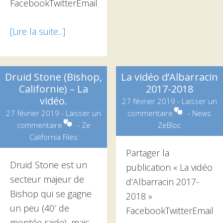
FacebookTwitterEmail
[Lire la suite...]
à
proposNouvelle
version
du
Druid Stone (Bishop,
La vidéo d’Albarracin
Californie) – La
2017-2018
topo
vidéo.
27 février 2019
-
Laisser un
du
27 février 2019
-
Laisser un
commentaire
-
News
plat
commentaire
-
Ze
ZeBloc
de
California Files
Gérac
Partager la
Druid Stone est un
publication « La vidéo
secteur majeur de
d’Albarracin 2017-
Bishop qui se gagne
2018 »
un peu (40′ de
FacebookTwitterEmail
montée raide), mais