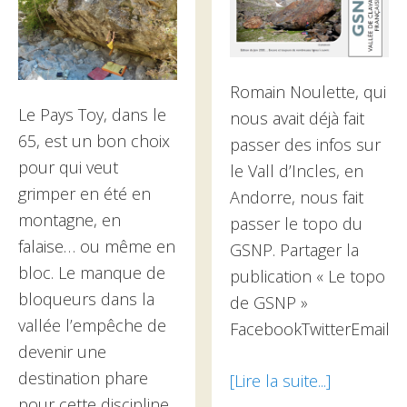
Romain Noulette, qui
Le Pays Toy, dans le
nous avait déjà fait
65, est un bon choix
passer des infos sur
pour qui veut
le Vall d’Incles, en
grimper en été en
Andorre, nous fait
montagne, en
passer le topo du
falaise… ou même en
GSNP. Partager la
bloc. Le manque de
publication « Le topo
bloqueurs dans la
de GSNP »
vallée l’empêche de
FacebookTwitterEmail
devenir une
destination phare
[Lire la suite...]
à
pour cette discipline.