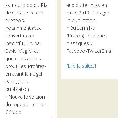
jour du topo du Plat
aux buttermilks en
de Gérac, secteur
mars 2019. Partager
ariégeois,
la publication
notamment avec
« Buttermilks
l’ouverture de
(Bishop), quelques
insightful, 7c, par
classiques »
David Magre, et
FacebookTwitterEmail
quelques autres
[Lire la suite...]
à
broutilles. Profitez-
proposBut
en avant la neige!
(Bishop),
Partager la
quelques
publication
classique
« Nouvelle version
du topo du plat de
Gérac »