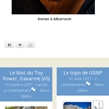
Dorian à Albarracin
Facebook
Twitter
Email
Le bloc du Toy
Le topo de GSNP
Power, Gavarnie (65)
31 août 2021
-
2
19 octobre 2021
-
Laisser
commentaires
-
News
un commentaire
-
News
ZeBloc
ZeBloc