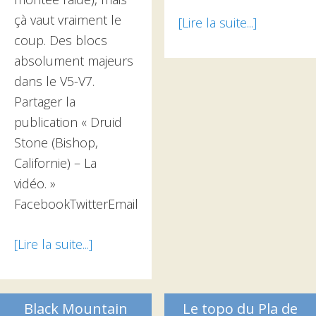
çà vaut vraiment le
[Lire la suite...]
à
coup. Des blocs
proposLa
absolument majeurs
vidéo
dans le V5-V7.
d’Albarrac
Partager la
2017-
publication « Druid
2018
Stone (Bishop,
Californie) – La
vidéo. »
FacebookTwitterEmail
[Lire la suite...]
à
proposDruid
Stone
(Bishop,
Black Mountain
Le topo du Pla de