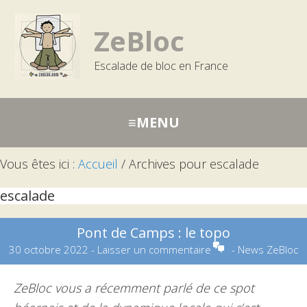
Passer
Aller
Aller
à
au
à
ZeBloc
la
contenu
la
Escalade de bloc en France
navigation
barre
principale
latérale
principale
Vous êtes ici :
Accueil
/
Archives pour escalade
escalade
Pont de Camps : le topo
30 octobre 2022
-
Laisser un commentaire
-
News ZeBloc
ZeBloc vous a récemment parlé de ce spot