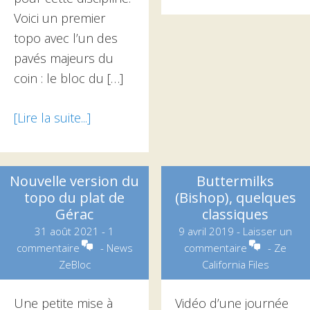
proposLe
Voici un premier
topo
topo avec l’un des
de
pavés majeurs du
GSNP
coin : le bloc du […]
[Lire la suite...]
à
proposLe
bloc
du
Nouvelle version du
Buttermilks
topo du plat de
(Bishop), quelques
Toy
Gérac
classiques
Power,
31 août 2021
-
1
9 avril 2019
-
Laisser un
Gavarnie
commentaire
-
News
commentaire
-
Ze
(65)
ZeBloc
California Files
Une petite mise à
Vidéo d’une journée