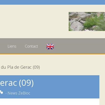
Liens
Contact
du Pla de Gerac (09)
erac (09)
-
News ZeBloc