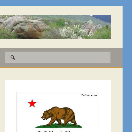
Barre
latérale
1