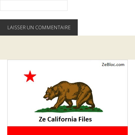
Barre
latérale
1