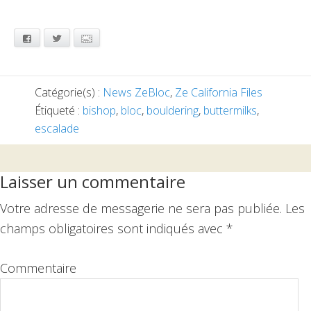
Facebook
Twitter
Email
Catégorie(s) :
News ZeBloc
,
Ze California Files
Étiqueté :
bishop
,
bloc
,
bouldering
,
buttermilks
,
escalade
Interactions
Laisser un commentaire
du
Votre adresse de messagerie ne sera pas publiée.
Les
lecteur
champs obligatoires sont indiqués avec
*
Commentaire