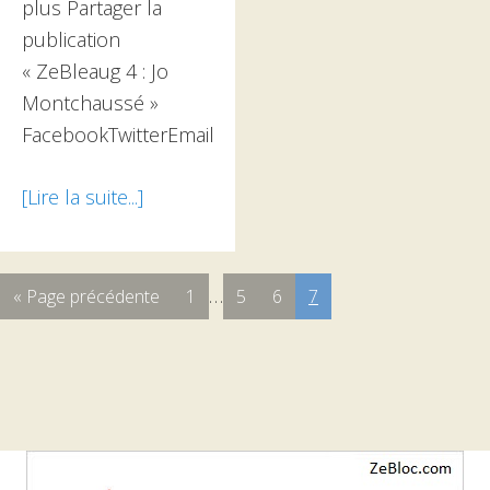
plus Partager la
publication
« ZeBleaug 4 : Jo
Montchaussé »
FacebookTwitterEmail
[Lire la suite...]
à
proposZeBleaug
4
:
…
« Page précédente
Page
1
Page
5
Page
6
Page
7
Jo
Montchaussé
Barre