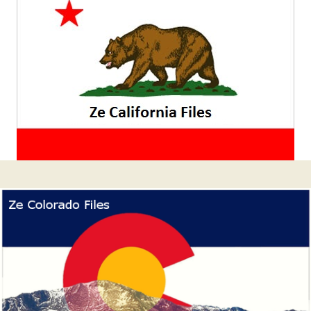
latérale
1