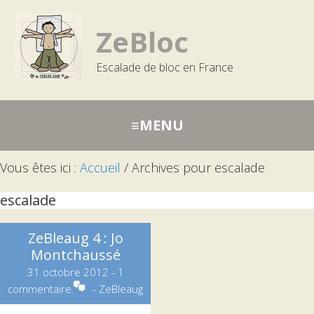
Passer
Aller
Aller
à
au
à
ZeBloc
la
contenu
la
Escalade de bloc en France
navigation
barre
principale
latérale
principale
Vous êtes ici :
Accueil
/
Archives pour escalade
escalade
ZeBleaug 4 : Jo
Montchaussé
31 octobre 2012
-
1
commentaire
-
ZeBleaug