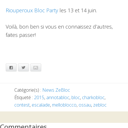
Riouperoux Bloc Party
les 13 et 14 juin.
Voilà, bon ben si vous en connaissez d’autres,
faites passer!
Facebook
Twitter
Email
Catégorie(s) :
News ZeBloc
Étiqueté :
2015
,
annotabloc
,
bloc
,
charkobloc
,
contest
,
escalade
,
melloblocco
,
ossau
,
zebloc
Interactions
Commentaires