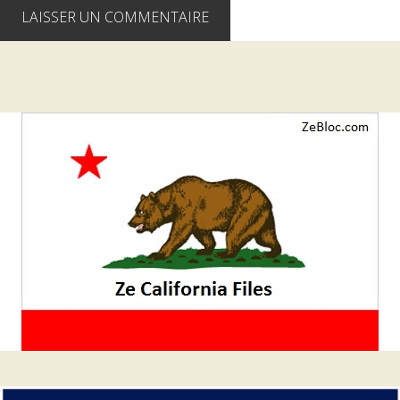
Barre
latérale
1