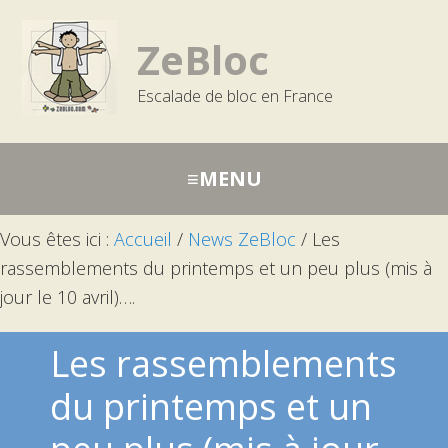
Passer
Aller
Aller
à
au
à
ZeBloc
la
contenu
la
Escalade de bloc en France
navigation
barre
principale
latérale
principale
Vous êtes ici :
Accueil
/
News ZeBloc
/
Les
rassemblements du printemps et un peu plus (mis à
jour le 10 avril)….
Les rassemblements
du printemps et un