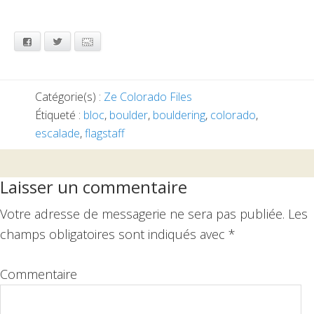
Facebook
Twitter
Email
Catégorie(s) :
Ze Colorado Files
Étiqueté :
bloc
,
boulder
,
bouldering
,
colorado
,
escalade
,
flagstaff
Interactions
Laisser un commentaire
du
Votre adresse de messagerie ne sera pas publiée.
Les
lecteur
champs obligatoires sont indiqués avec
*
Commentaire