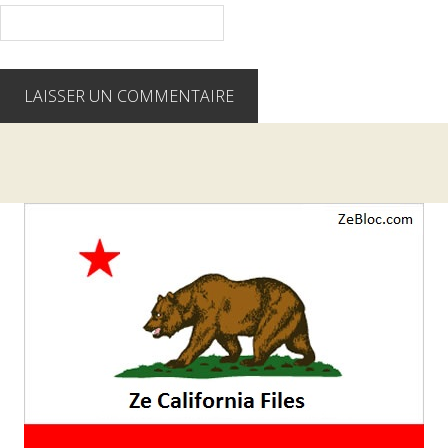
Barre
latérale
1