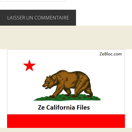
Barre
latérale
1