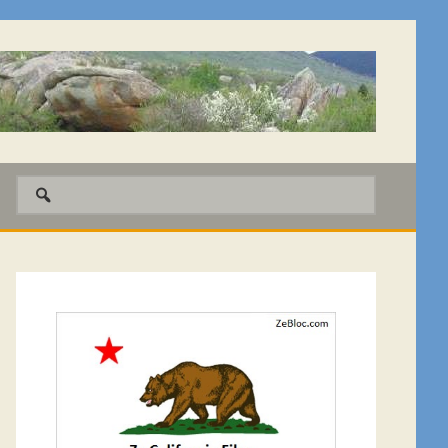
Barre
latérale
1