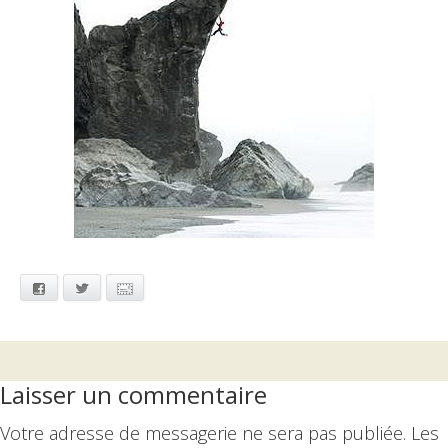
Facebook
Twitter
Email
Interactions
Laisser un commentaire
du
Votre adresse de messagerie ne sera pas publiée.
Les