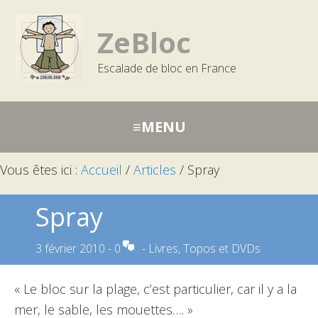
Passer
Aller
Aller
à
au
à
ZeBloc
la
contenu
la
Escalade de bloc en France
navigation
barre
principale
latérale
principale
Vous êtes ici :
Accueil
/
Articles
/
Spray
Spray
3 février 2010
-
0
-
Livres, Topos et DVDs
« Le bloc sur la plage, c’est particulier, car il y a la
mer, le sable, les mouettes…. »