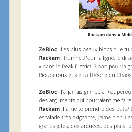
Rackam dans « Middl
ZeBloc
: Les plus beaux blocs que tu 
Rackam
: Humm…Pour la ligne, je dirais
» dans le Peak District. Sinon pour la 
Riouperoux et à « La Théorie du Chaos 
ZeBloc
: J’ai jamais grimpé à Rioupéro
des arguments qui pourraient me faire
Rackam
:T’aime te prendre des buts? (
escalade très exigeante, j’aime bien. Le
grands jetés, des arquées, des plats, 