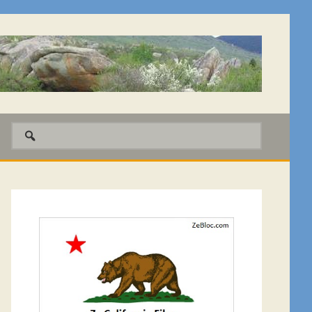
Barre
latérale
1