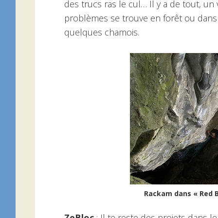
des trucs ras le cul… Il y a de tout, un 
problèmes se trouve en forêt ou dans 
quelques chamois.
Rackam dans « Red Bu
ZeBloc
: Il te reste des projets dans le