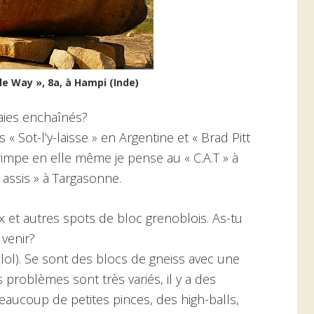
e Way », 8a, à Hampi (Inde)
aies enchaînés?
 « Sot-l’y-laisse » en Argentine et « Brad Pitt
grimpe en elle même je pense au « C.A.T » à
assis » à Targasonne.
ux et autres spots de bloc grenoblois. As-tu
 venir?
lol). Se sont des blocs de gneiss avec une
s problèmes sont très variés, il y a des
beaucoup de petites pinces, des high-balls,