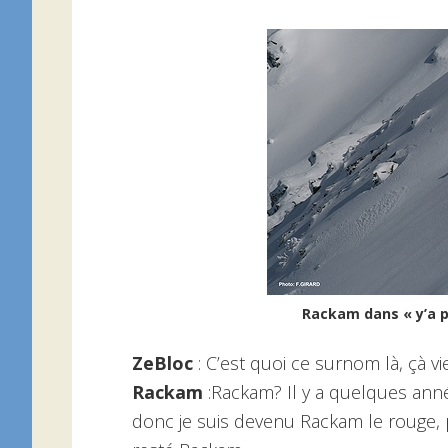
Rackam dans « y’a pa
ZeBloc
: C’est quoi ce surnom là, çà vi
Rackam
:Rackam? Il y a quelques année
donc je suis devenu Rackam le rouge, pu