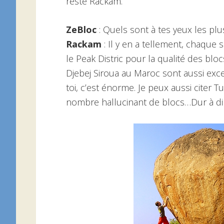
resté Rackam.
ZeBloc
: Quels sont à tes yeux les pl
Rackam
: Il y en a tellement, chaque sp
le Peak Distric pour la qualité des blo
Djebej Siroua au Maroc sont aussi excep
toi, c’est énorme. Je peux aussi citer
nombre hallucinant de blocs…Dur à di