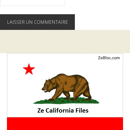
Barre
latérale
1