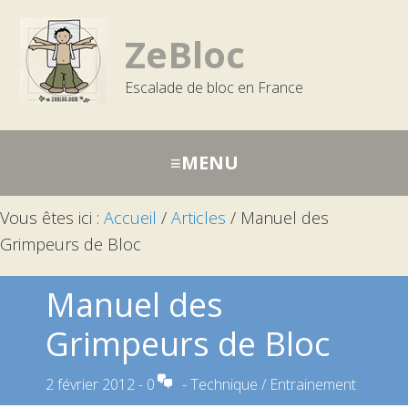
Passer
Aller
Aller
à
au
à
ZeBloc
la
contenu
la
Escalade de bloc en France
navigation
barre
principale
latérale
principale
Vous êtes ici :
Accueil
/
Articles
/
Manuel des
Grimpeurs de Bloc
Manuel des
Grimpeurs de Bloc
2 février 2012
-
0
-
Technique / Entrainement