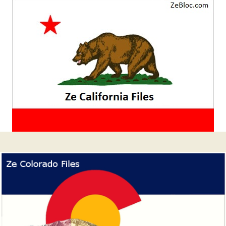
Barre
latérale
1