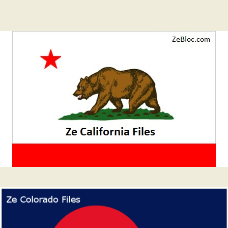
Barre
latérale
1