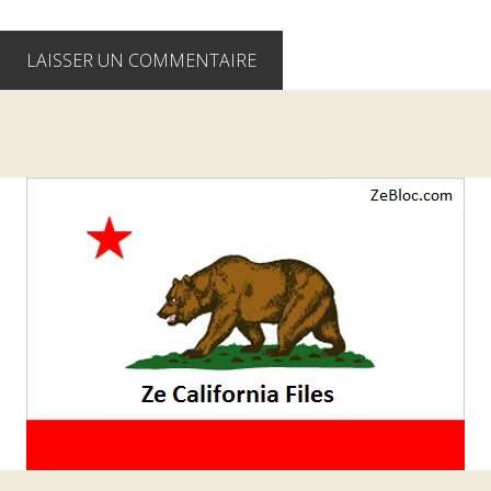
Barre
latérale
1