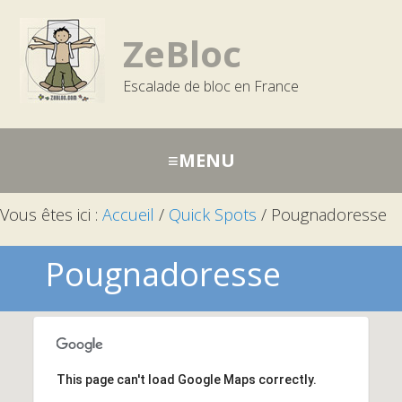
Passer
Aller
Aller
à
au
à
ZeBloc
la
contenu
la
Escalade de bloc en France
navigation
barre
principale
latérale
principale
Vous êtes ici :
Accueil
/
Quick Spots
/
Pougnadoresse
Pougnadoresse
This page can't load Google Maps correctly.