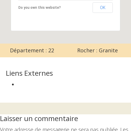
OK
Do you own this website?
Département : 22
Rocher : Granite
Liens Externes
Interactions
Laisser un commentaire
du
Votre adresse de messagerie ne sera pas publiée.
Les