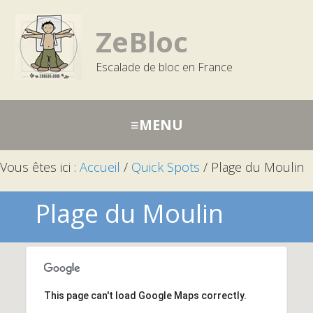
Passer
Aller
Aller
à
au
à
ZeBloc
la
contenu
la
Escalade de bloc en France
navigation
barre
principale
latérale
principale
Vous êtes ici :
Accueil
/
Quick Spots
/
Plage du Moulin
Plage du Moulin
This page can't load Google Maps correctly.