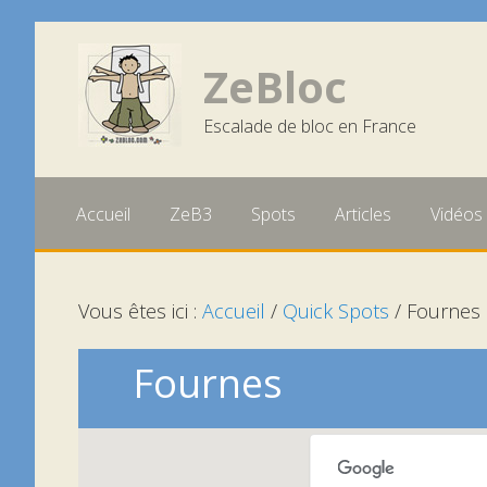
Passer
Aller
Aller
à
au
à
ZeBloc
la
contenu
la
Escalade de bloc en France
navigation
barre
principale
latérale
principale
Accueil
ZeB3
Spots
Articles
Vidéos
Vous êtes ici :
Accueil
/
Quick Spots
/
Fournes
Fournes