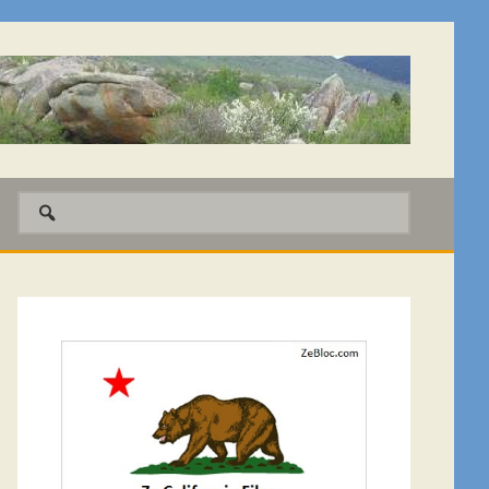
Barre
latérale
1