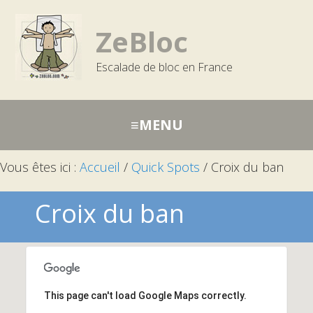
Passer
Aller
Aller
à
au
à
ZeBloc
la
contenu
la
Escalade de bloc en France
navigation
barre
principale
latérale
principale
Vous êtes ici :
Accueil
/
Quick Spots
/
Croix du ban
Croix du ban
This page can't load Google Maps correctly.