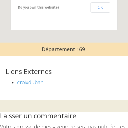
OK
Do you own this website?
Département : 69
Liens Externes
croixduban
Interactions
Laisser un commentaire
du
Votre adresse de messagerie ne sera pas publiée.
Les