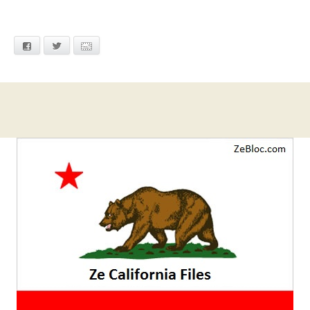
Facebook
Twitter
Email
Barre
latérale
1