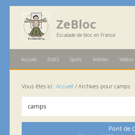
Passer
Aller
Aller
à
au
à
ZeBloc
la
contenu
la
Escalade de bloc en France
navigation
barre
principale
latérale
principale
Accueil
ZeB3
Spots
Articles
Vidéos
Vous êtes ici :
Accueil
/
Archives pour camps
camps
Pont de C