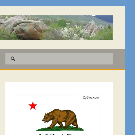
Barre
latérale
1