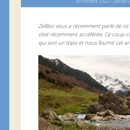
30 octobre 2022
-
Laisser
ZeBloc vous a récemment parlé de ce s
s’est récemment accélérée. Ce coup-ci,
qui sort un topo et nous fournit cet art