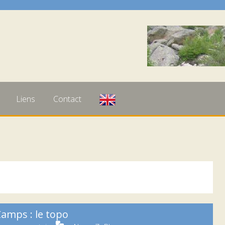
Liens
Contact
amps : le topo