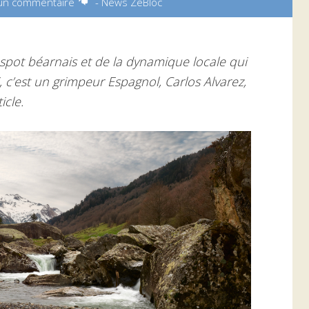
 un commentaire
-
News ZeBloc
pot béarnais et de la dynamique locale qui
 c’est un grimpeur Espagnol, Carlos Alvarez,
icle.